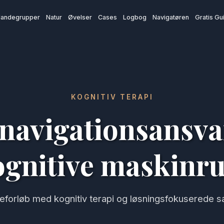
andegrupper
Natur
Øvelser
Cases
Logbog
Navigatøren
Gratis Gu
KOGNITIV TERAPI
navigationsansvar 
ognitive maskinr
eforløb med kognitiv terapi og løsningsfokuserede s