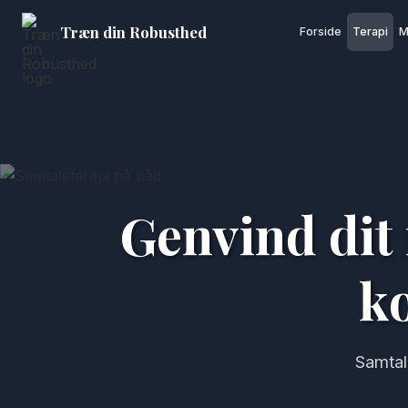
Træn din Robusthed
Forside
Terapi
M
Genvind dit 
k
Samtal