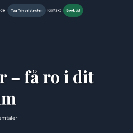
ide
Kontakt
Tag Trivselstesten
Book tid
– få ro i dit
um
amtaler